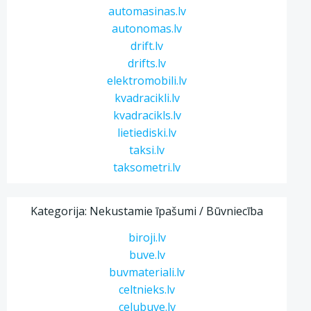
automasinas.lv
autonomas.lv
drift.lv
drifts.lv
elektromobili.lv
kvadracikli.lv
kvadracikls.lv
lietiediski.lv
taksi.lv
taksometri.lv
Kategorija: Nekustamie īpašumi / Būvniecība
biroji.lv
buve.lv
buvmateriali.lv
celtnieks.lv
celubuve.lv