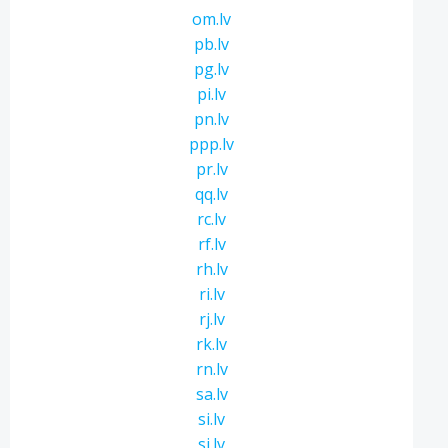
om.lv
pb.lv
pg.lv
pi.lv
pn.lv
ppp.lv
pr.lv
qq.lv
rc.lv
rf.lv
rh.lv
ri.lv
rj.lv
rk.lv
rn.lv
sa.lv
si.lv
sj.lv