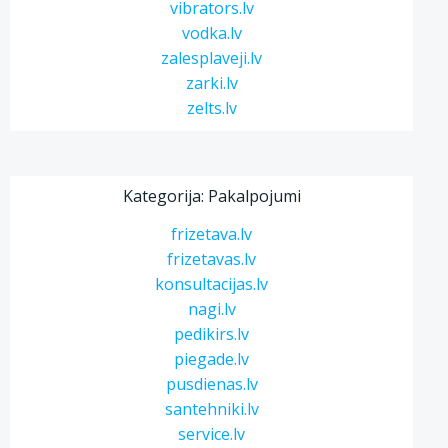
vibrators.lv
vodka.lv
zalesplaveji.lv
zarki.lv
zelts.lv
Kategorija: Pakalpojumi
frizetava.lv
frizetavas.lv
konsultacijas.lv
nagi.lv
pedikirs.lv
piegade.lv
pusdienas.lv
santehniki.lv
service.lv