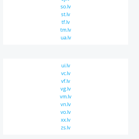
so.lv
st.lv
tf.lv
tm.lv
ua.lv
ui.lv
vc.lv
vf.lv
vg.lv
vm.lv
vn.lv
vo.lv
xx.lv
zs.lv