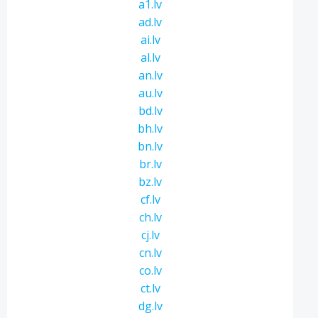
a1.lv
ad.lv
ai.lv
al.lv
an.lv
au.lv
bd.lv
bh.lv
bn.lv
br.lv
bz.lv
cf.lv
ch.lv
cj.lv
cn.lv
co.lv
ct.lv
dg.lv