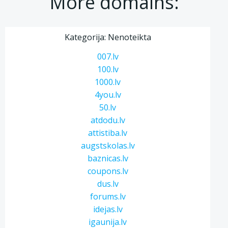
More domains:
Kategorija: Nenoteikta
007.lv
100.lv
1000.lv
4you.lv
50.lv
atdodu.lv
attistiba.lv
augstskolas.lv
baznicas.lv
coupons.lv
dus.lv
forums.lv
idejas.lv
igaunija.lv