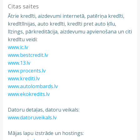
Citas saites
Ātrie kredīti, aizdevumi internetā, patēriņa kredīti,
kredītlīnijas, auto kredīti, kredīti pret auto ķīlu,
līzings, pārkreditācija, aizdevumu apvienošana un citi
kredītu veidi:
www.ic.lv
www.bestcredit.lv
www.13.lv
www.procents.lv
www.krediti.lv
www.autolombards.lv
www.ekokredits.lv
Datoru detaļas, datoru veikals:
www.datoruveikals.lv
Mājas lapu izstrāde un hostings: