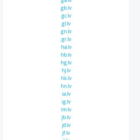
ga.lv
gb.lv
gc.lv
gl.lv
gn.lv
gr.lv
ha.lv
hb.lv
hg.lv
hj.lv
hk.lv
hn.lv
ia.lv
ig.lv
im.lv
jb.lv
jd.lv
jf.lv