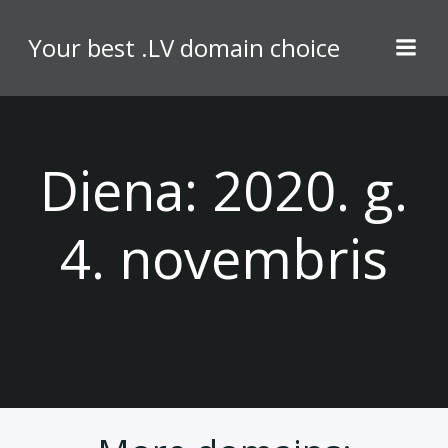
Skip
to
Your best .LV domain choice
content
Diena:
2020. g.
4. novembris