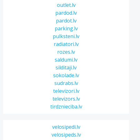
outlet.lv
pardod.lv
pardot.lv
parking.lv
pulksteni.lv
radiatori.lv
rozes.lv
saldumi.lv
silditaji.lv
sokolade.lv
sudrabs.lv
televizori.lv
televizors.lv
tirdznieciba.lv
velosipedi.lv
velosipeds.lv