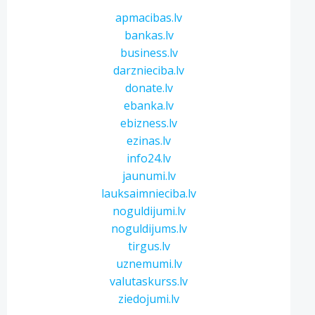
apmacibas.lv
bankas.lv
business.lv
darznieciba.lv
donate.lv
ebanka.lv
ebizness.lv
ezinas.lv
info24.lv
jaunumi.lv
lauksaimnieciba.lv
noguldijumi.lv
noguldijums.lv
tirgus.lv
uznemumi.lv
valutaskurss.lv
ziedojumi.lv